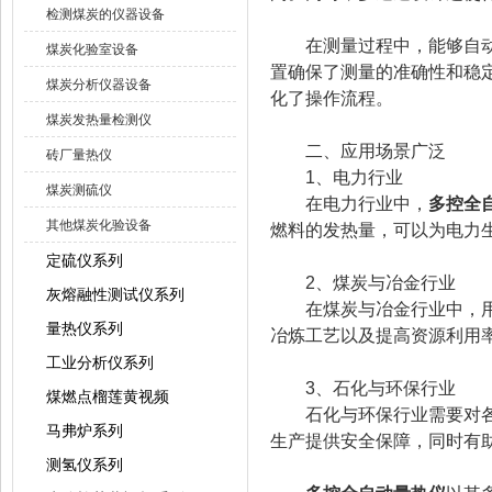
检测煤炭的仪器设备
在测量过程中，能够自动完
煤炭化验室设备
置确保了测量的准确性和稳
煤炭分析仪器设备
化了操作流程。
煤炭发热量检测仪
二、应用场景广泛
砖厂量热仪
1、电力行业
煤炭测硫仪
在电力行业中，
多控全
其他煤炭化验设备
燃料的发热量，可以为电力
定硫仪系列
2、煤炭与冶金行业
灰熔融性测试仪系列
在煤炭与冶金行业中，用于
量热仪系列
冶炼工艺以及提高资源利用
工业分析仪系列
3、石化与环保行业
煤燃点榴莲黄视频
石化与环保行业需要对各种
马弗炉系列
生产提供安全保障，同时有
测氢仪系列