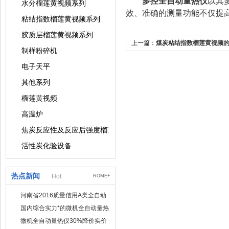
多控全自动量热仪
以其
水分榴莲黄视频系列
效、准确的测量功能不仅提
粘结指数榴莲黄视频系列
胶质层榴莲黄视频系列
上一篇：
煤炭粘结指数榴莲黄视频
制样粉碎机
电子天平
其他系列
榴莲黄视频
高温炉
焦炭反应性及反应后强度榴莲黄视频
活性炭化验设备
热点新闻
Hot
ROME+
河南省2016质量信用A类全自动
量热仪
国内综合实力*的微机全自动量热
仪制造企业
微机全自动量热仪30%降价实价