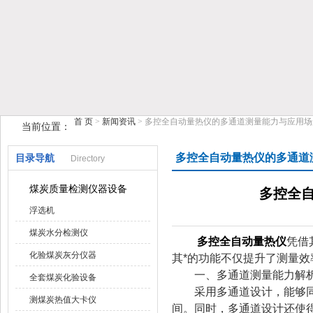
首 页
>
新闻资讯
> 多控全自动量热仪的多通道测量能力与应用
当前位置：
鹤壁市榴莲视频在线观看下载仪器仪表有限公司
多控全自动量热仪的多通道
目录导航
Directory
煤炭质量检测仪器设备
多控全
浮选机
煤炭水分检测仪
多控全自动量热仪
凭借
化验煤炭灰分仪器
其*的功能不仅提升了测量
一、多通道测量能力解
全套煤炭化验设备
采用多通道设计，能够同时
测煤炭热值大卡仪
间。同时，多通道设计还使