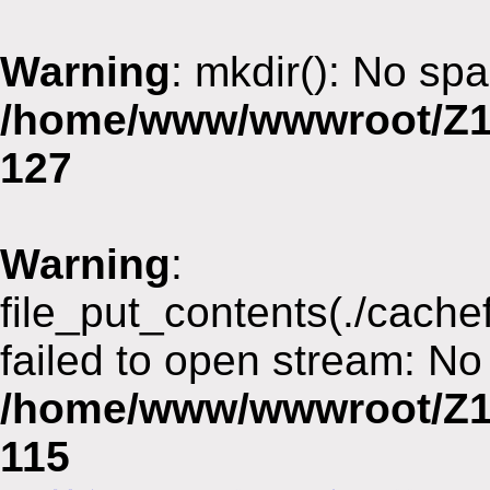
Warning
: mkdir(): No spa
/home/www/wwwroot/Z1
127
Warning
:
file_put_contents(./cach
failed to open stream: No 
/home/www/wwwroot/Z1
115