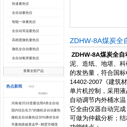
快速量热仪
全自动量热仪
智能一体量热仪
全自动等温量热仪
ZDHW-8A煤炭
高精度微机量热仪
微机全自动量热仪
ZDHW-8A煤炭全
全自动氧弹量热仪
泥、造纸、地堪、科
查看全部产品
的发热量，符合国标GB
14402-2007
热点新闻
Hot
单片机控制，采用液
ROME+
自动调节内外桶水温
河南省2016质量信用A类全自动
它全由仪器自动完成
量热仪
国内综合实力*的微机全自动量热
仪制造企业
可做为仲裁分析；结
微机全自动量热仪30%降价实价
出售
华夏南路披黄金甲--鹤壁市榴莲