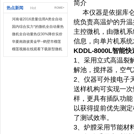
简介
热点新闻
Hot
ROME+
本仪器是依据库仑滴定法
河南省2016质量信用A类全自动
统负责高温炉的升温控制
量热仪
国内综合实力*的微机全自动量热
主控微机，由微机系
仪制造企业
微机全自动量热仪30%降价实价
信息，向单片机系统
出售
华夏南路披黄金甲--鹤壁市榴莲
视频在线观看下载仪器仪表有限
榴莲视频在线观看下载新型微机
KDDL-8000L智
公司
定硫仪 已步入市场
1、采用立式高温裂
解池，搅拌器，空
2、仪器可外接电
送样机构可实现一次性
样，更具有插队功能
以获得提前优先测定机
了测试效率。
3、炉膛采用节能材料