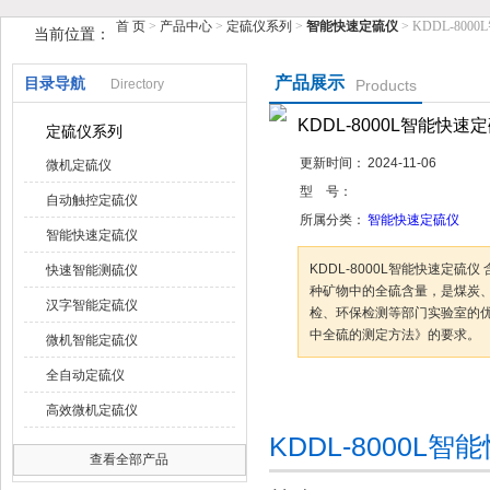
首 页
>
产品中心
>
定硫仪系列
>
智能快速定硫仪
> KDDL-80
当前位置：
鹤壁市榴莲视频在线观看下载仪器仪表有限公司
产品展示
目录导航
Directory
Products
KDDL-8000L智能快
定硫仪系列
更新时间：
2024-11-06
微机定硫仪
型 号：
自动触控定硫仪
所属分类：
智能快速定硫仪
智能快速定硫仪
KDDL-8000L智能快速定硫仪 
快速智能测硫仪
种矿物中的全硫含量，是煤炭、电力
汉字智能定硫仪
检、环保检测等部门实验室的优选仪
中全硫的测定方法》的要求。
微机智能定硫仪
全自动定硫仪
咨询订购
加
高效微机定硫仪
KDDL-8000L
查看全部产品