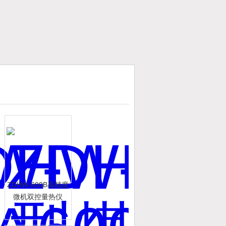
ZDHW-600B高精度
微机双控量热仪