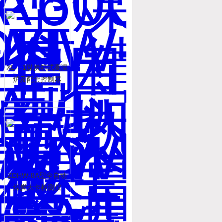
XL---1煤炭箱式高温
炉及配套控制器
ZDHW-8A型全自动
煤炭大卡检测仪