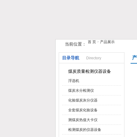
首 页
>
产品展示
当前位置：
鹤壁市榴莲视频在线观看下载仪器仪
产
目录导航
Directory
煤炭质量检测仪器设备
浮选机
煤炭水分检测仪
化验煤炭灰分仪器
全套煤炭化验设备
测煤炭热值大卡仪
检测煤炭的仪器设备