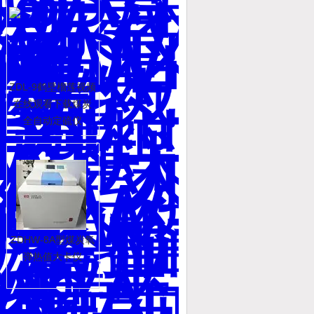
ZDL-9鹤壁榴莲视频
在线观看下载煤炭
全自动定硫仪
ZDHW-8A型煤炭氧
弹热值大卡仪