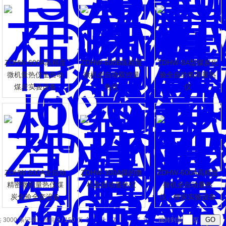
ZDHW-600A高精度
ZDHW-600B高精度
ZDHW-8A型煤炭化
微机量热仪全自动
微机全自动双控量
验全自动氧弹量热
煤炭实验设备
热仪
仪
ZDHW-600A全自动
ZDHW-300A煤的微
ZDHW-600A高精度
精密微机量热仪煤
机全自动量热仪
微机全自动量热
炭化验全套设备
仪，煤炭实验设备
 3000 条记录，当前 3 / 150 页
首页
上一页
下一页
末页
跳转到第
页