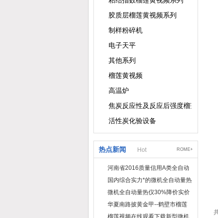
粘结指数榴莲黄视频系列
胶质层榴莲黄视频系列
制样粉碎机
电子天平
其他系列
榴莲黄视频
高温炉
焦炭反应性及反应后强度榴莲黄视频
活性炭化验设备
热点新闻
Hot
ROME+
河南省2016质量信用A类全自动
量热仪
国内综合实力*的微机全自动量热
仪制造企业
微机全自动量热仪30%降价实价
出售
华夏南路披黄金甲--鹤壁市榴莲
共
视频在线观看下载仪器仪表有限
榴莲视频在线观看下载新型微机