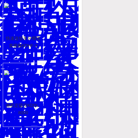
快速连续灰分榴莲
黄视频KDHF-3
微机定硫仪KDDL-
8000