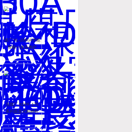
煤厂 XL-2000A节能
智能一体马弗炉
洗煤厂 KDPF-175
系列圆盘式粉碎机