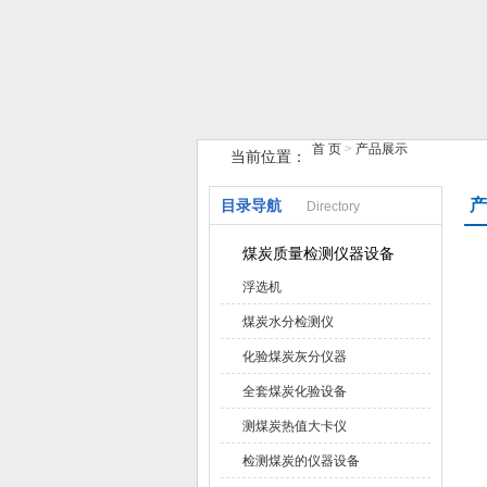
首 页
>
产品展示
当前位置：
鹤壁市榴莲视频在线观看下载仪器仪
产
目录导航
Directory
煤炭质量检测仪器设备
浮选机
煤炭水分检测仪
化验煤炭灰分仪器
全套煤炭化验设备
测煤炭热值大卡仪
检测煤炭的仪器设备