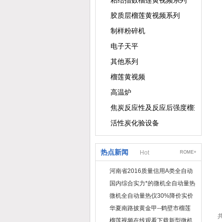
粘结指数榴莲黄视频系列
胶质层榴莲黄视频系列
制样粉碎机
电子天平
其他系列
榴莲黄视频
高温炉
焦炭反应性及反应后强度榴莲黄视频
活性炭化验设备
热点新闻
Hot
ROME+
河南省2016质量信用A类全自动
量热仪
国内综合实力*的微机全自动量热
仪制造企业
微机全自动量热仪30%降价实价
出售
华夏南路披黄金甲--鹤壁市榴莲
共
视频在线观看下载仪器仪表有限
榴莲视频在线观看下载新型微机