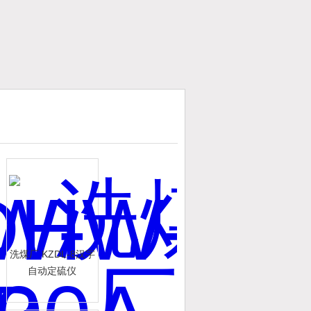
洗煤厂 KZDL-8汉字
自动定硫仪