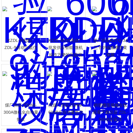
KZDL-9洗煤厂
KDDL-8000洗煤厂
煤厂供应KDTQ-3A
ZDL-9自动定硫仪
批发供应智能 微机
三节炉碳氢榴莲黄
操作方便的定硫仪
视频
煤厂供应 ZDHW-
洗煤厂供应ZDHW-
鹤壁榴莲视频在线
300A微机全自动量
600B全自动量热仪
观看下载仪器 ZDL-
热仪
9自动定硫仪