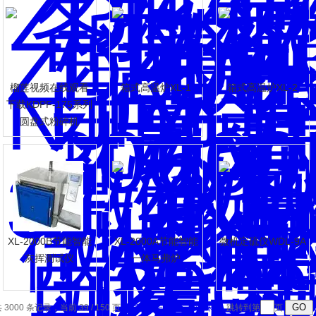
榴莲视频在线观看
箱式高温炉XL-1
箱式高温炉XL-2
下载KDPF-175系列
圆盘式粉碎机
XL-2000B节能智能
XL-2000A节能智能
微机定硫仪WDL-9A
灰挥测试仪
一体马弗炉
 3000 条记录，当前 39 / 150 页
首页
上一页
下一页
末页
跳转到第
页