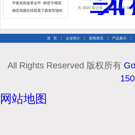
出售
华夏南路披黄金甲--鹤壁市榴莲
共 3000 条记录，当前 5 / 150 页
视频在线观看下载仪器仪表有限
榴莲视频在线观看下载新型微机
公司
定硫仪 已步入市场
首 页
|
企业简介
|
新闻资讯
|
产品展示
|
All Rights Reserved 版权所有
Go
15
网站地图