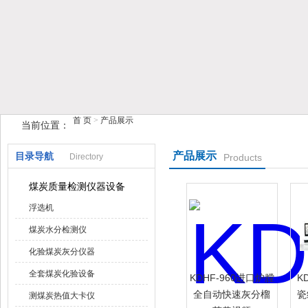
鹤壁市榴莲视频在线观看下载仪器仪表有限公司
首 页
>
产品展示
当前位置：
产品展示
目录导航
Directory
Products
煤炭质量检测仪器设备
浮选机
煤炭水分检测仪
化验煤炭灰分仪器
全套煤炭化验设备
KDHF-960进口炉膛
K
全自动快速灰分榴
瓷
测煤炭热值大卡仪