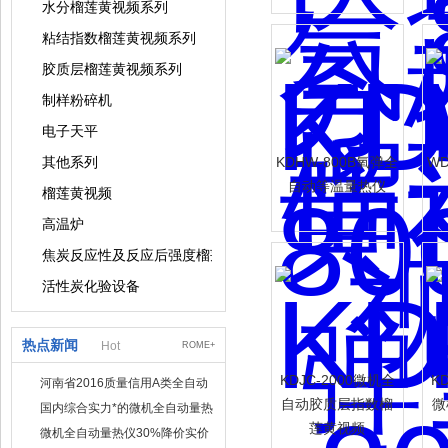
水分榴莲黄视频系列
粘结指数榴莲黄视频系列
胶质层榴莲黄视频系列
制样粉碎机
电子天平
其他系列
KDHW-800B氧弹全
W
自动等温量热仪
榴莲黄视频
高温炉
焦炭反应性及反应后强度榴莲黄视频
活性炭化验设备
热点新闻
Hot
ROME+
KDJC-2000微机全
K
河南省2016质量信用A类全自动
量热仪
自动胶质层指数榴
微
国内综合实力*的微机全自动量热
莲黄视频
仪制造企业
微机全自动量热仪30%降价实价