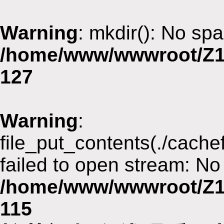
Warning
: mkdir(): No spa
/home/www/wwwroot/Z1
127
Warning
:
file_put_contents(./cach
failed to open stream: No 
/home/www/wwwroot/Z1
115