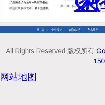
出售
华夏南路披黄金甲--鹤壁市榴莲
共 3000 条记录，当前 62 / 150 页
视频在线观看下载仪器仪表有限
榴莲视频在线观看下载新型微机
公司
定硫仪 已步入市场
首 页
|
企业简介
|
新闻资讯
|
产品展示
|
All Rights Reserved 版权所有
Go
15
网站地图