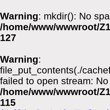
Warning
: mkdir(): No spa
/home/www/wwwroot/Z1
127
Warning
:
file_put_contents(./cach
failed to open stream: No 
/home/www/wwwroot/Z1
115