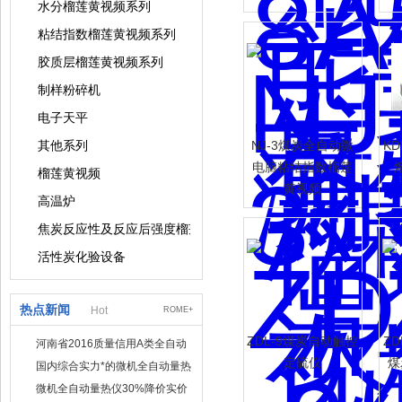
水分榴莲黄视频系列
粘结指数榴莲黄视频系列
胶质层榴莲黄视频系列
制样粉碎机
电子天平
其他系列
NJ-3煤炭全自动微
K
电脑粘结指数榴莲
榴莲黄视频
黄视频
高温炉
焦炭反应性及反应后强度榴莲黄视频
活性炭化验设备
热点新闻
Hot
ROME+
ZDL-9煤炭自动触控
ZD
河南省2016质量信用A类全自动
量热仪
定硫仪
煤
国内综合实力*的微机全自动量热
仪制造企业
微机全自动量热仪30%降价实价