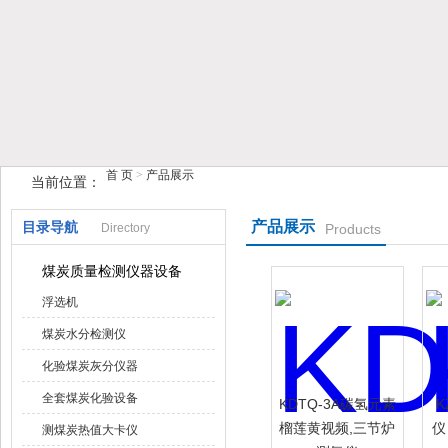
鹤壁市榴莲视频在线观看下载仪器仪表有限公司
首 页
>
产品展示
当前位置：
产品展示
目录导航
Directory
Products
煤炭质量检测仪器设备
浮选机
煤炭水分检测仪
化验煤炭灰分仪器
全套煤炭化验设备
KDTQ-3A碳氢元素
K
榴莲黄视频,三节炉
仪
测煤炭热值大卡仪