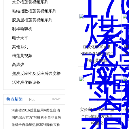
水分榴莲黄视频系列
粘结指数榴莲黄视频系列
胶质层榴莲黄视频系列
制样粉碎机
电子天平
其他系列
煤炭化验室设备
M
KDRD-2A微机燃点
设
榴莲黄视频
榴莲黄视频
高温炉
焦炭反应性及反应后强度榴莲黄视频
活性炭化验设备
热点新闻
Hot
ROME+
实验室ZDHW-8A型
化
河南省2016质量信用A类全自动
量热仪
全自动煤炭发热量
国内综合实力*的微机全自动量热
检测仪
仪制造企业
微机全自动量热仪30%降价实价