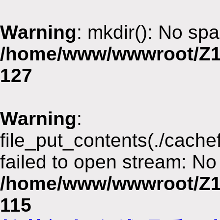
Warning
: mkdir(): No spa
/home/www/wwwroot/Z1
127
Warning
:
file_put_contents(./cach
failed to open stream: No 
/home/www/wwwroot/Z1
115