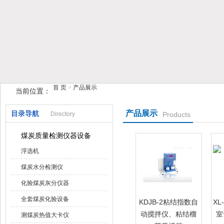
鹤壁市榴莲视频在线观看下载仪器仪表有限公司
首 页
>
产品展示
当前位置：
产品展示
目录导航
Directory
Products
煤炭质量检测仪器设备
浮选机
煤炭水分检测仪
化验煤炭灰分仪器
全套煤炭化验设备
KDJB-2粘结指数自
XL
动搅拌仪、粘结榴
室
测煤炭热值大卡仪