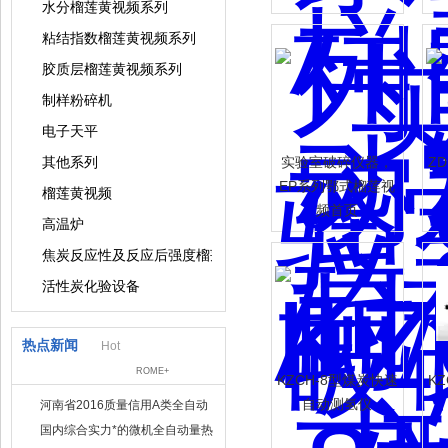
水分榴莲黄视频系列
粘结指数榴莲黄视频系列
胶质层榴莲黄视频系列
制样粉碎机
电子天平
其他系列
实验室破碎仪器，
Z
EP系列鄂式榴莲视
榴莲黄视频
频首页
高温炉
焦炭反应性及反应后强度榴莲黄视频
活性炭化验设备
热点新闻
Hot
ROME+
KZCH-8型煤炭快速
K
自动测氢仪
河南省2016质量信用A类全自动
量热仪
国内综合实力*的微机全自动量热