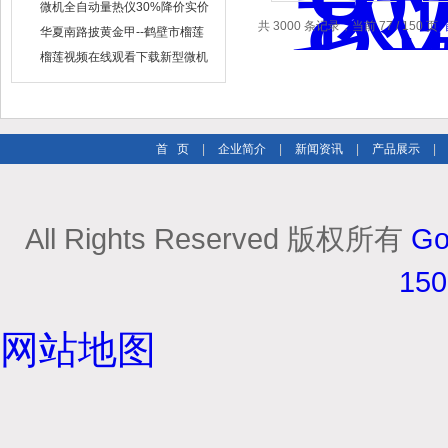
仪制造企业
微机全自动量热仪30%降价实价
共 3000 条记录，当前 77 / 150 页
出售
华夏南路披黄金甲--鹤壁市榴莲
视频在线观看下载仪器仪表有限
榴莲视频在线观看下载新型微机
公司
定硫仪 已步入市场
首 页
|
企业简介
|
新闻资讯
|
产品展示
|
All Rights Reserved 版权所有
Go
15
网站地图