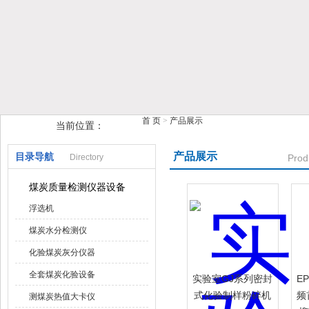
鹤壁市榴莲视频在线观看下载仪器仪表有限公司
首 页
>
产品展示
当前位置：
产品展示
目录导航
Directory
Prod
煤炭质量检测仪器设备
浮选机
煤炭水分检测仪
化验煤炭灰分仪器
全套煤炭化验设备
实验室GJ系列密封
E
式化验制样粉碎机
频
测煤炭热值大卡仪