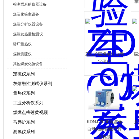
榴
检测煤炭的仪器设备
煤炭化验室设备
煤炭分析仪器设备
煤炭发热量检测仪
砖厂量热仪
ZDL-9煤炭单样自动
煤
煤炭测硫仪
定硫仪
其他煤炭化验设备
定硫仪系列
灰熔融性测试仪系列
量热仪系列
工业分析仪系列
煤燃点榴莲黄视频
KDNJ-2000煤炭全
多
马弗炉系列
自动粘结指数榴莲
测氢仪系列
黄视频