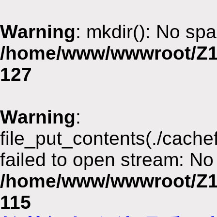
Warning
: mkdir(): No spa
/home/www/wwwroot/Z1
127
Warning
:
file_put_contents(./cach
failed to open stream: No 
/home/www/wwwroot/Z1
115